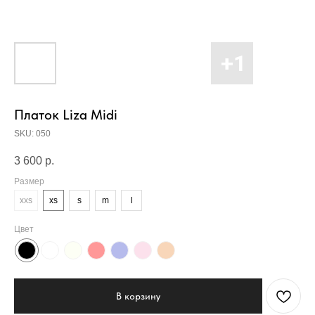
Платок Liza Midi
SKU:
050
3 600
р.
Размер
xxs
xs
s
m
l
Цвет
В корзину